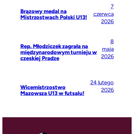
7
Brązowy medal na
czerwca
Mistrzostwach Polski U13!
2026
8
Rep. Młodziczek zagrała na
maja
międzynarodowym turnieju w
2026
czeskiej Pradze
24 lutego
Wicemistrzostwo
2026
Mazowsza U13 w futsalu!