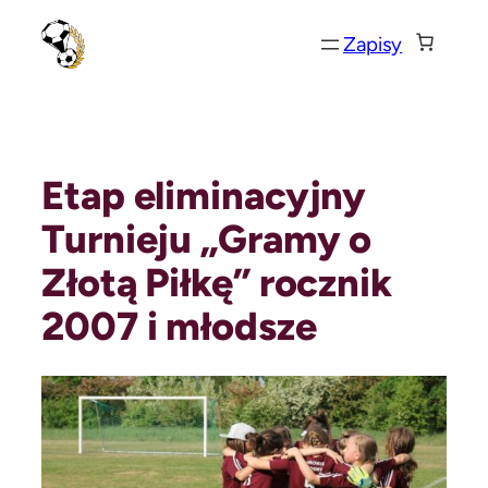
Przejdź
Zapisy
do
treści
Etap eliminacyjny
Turnieju „Gramy o
Złotą Piłkę” rocznik
2007 i młodsze